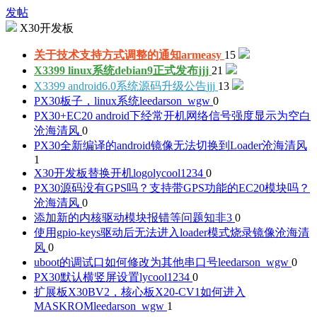
发帖
X30开发板
关于技术支持方式调整的通知
armeasy
15
X3399 linux系统debian9正式发布
jjj
21
X3399 android6.0系统源码升级公告
jjj
13
PX30板子，linux系统
leedarson_wgw
0
PX30+EC20 android下经常开机网络信号强度显示为空白
沧海清风
0
PX30全新编译的android镜像无法切换到Loader
沧海清风
1
X30开发板替换开机logo
lycool1234
0
PX30源码没有GPS吗？支持带GPS功能的EC20模块吗？
沧海清风
0
添加新的内核驱动模块报错等问题
知非3
0
使用gpio-keys驱动后无法进入loader模式烧录镜像
沧海清
风
0
uboot的调试口如何修改为其他串口号
leedarson_wgw
0
PX30默认横竖屏设置
lycool1234
0
扩展板X30BV2，核心板X20-CV1如何进入
MASKROM
leedarson_wgw
1