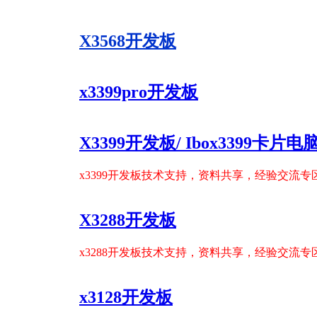
X3568开发板
x3399pro开发板
X3399开发板/ Ibox3399卡片电
x3399开发板技术支持，资料共享，经验交流专
X3288开发板
x3288开发板技术支持，资料共享，经验交流专
x3128开发板