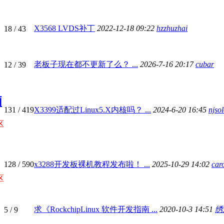
X3568 LVDS补丁
2022-12-18 09:22
hzzhuzhai
18
/ 43
老板子现在都不更新了么？ ...
2026-7-16 20:17
cubar
12
/ 39
脑
131
/ 419
X3399适配过Linux5.X内核吗？ ...
2024-6-20 16:45
njso
区
128
/ 590
x3288开发板裸机教程发布啦！ ...
2025-10-29 14:02
car
区
求《RockchipLinux 软件开发指南 ...
2020-10-3 14:51
绣
5
/ 9