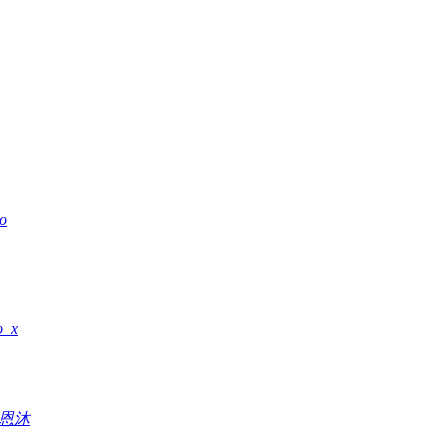
lo
o_x
恩沐