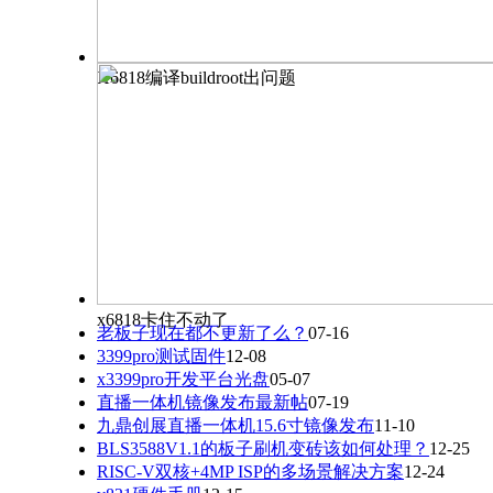
X6818编译buildroot出问题
x6818卡住不动了
老板子现在都不更新了么？
07-16
3399pro测试固件
12-08
x3399pro开发平台光盘
05-07
直播一体机镜像发布最新帖
07-19
九鼎创展直播一体机15.6寸镜像发布
11-10
BLS3588V1.1的板子刷机变砖该如何处理？
12-25
RISC-V双核+4MP ISP的多场景解决方案
12-24