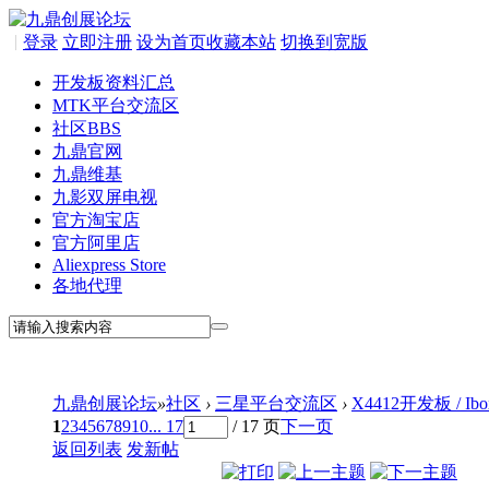
|
登录
立即注册
设为首页
收藏本站
切换到宽版
开发板资料汇总
MTK平台交流区
社区
BBS
九鼎官网
九鼎维基
九影双屏电视
官方淘宝店
官方阿里店
Aliexpress Store
各地代理
九鼎创展论坛
»
社区
›
三星平台交流区
›
X4412开发板 / I
1
2
3
4
5
6
7
8
9
10
... 17
/ 17 页
下一页
返回列表
发新帖