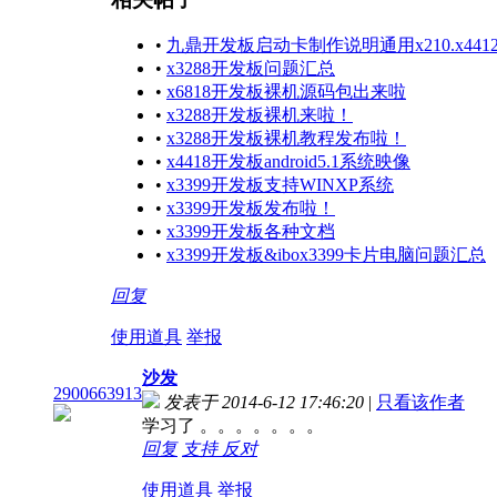
•
九鼎开发板启动卡制作说明通用x210.x4412.x
•
x3288开发板问题汇总
•
x6818开发板裸机源码包出来啦
•
x3288开发板裸机来啦！
•
x3288开发板裸机教程发布啦！
•
x4418开发板android5.1系统映像
•
x3399开发板支持WINXP系统
•
x3399开发板发布啦！
•
x3399开发板各种文档
•
x3399开发板&ibox3399卡片电脑问题汇总
回复
使用道具
举报
沙发
2900663913
发表于 2014-6-12 17:46:20
|
只看该作者
学习了 。。。。。。。
回复
支持
反对
使用道具
举报