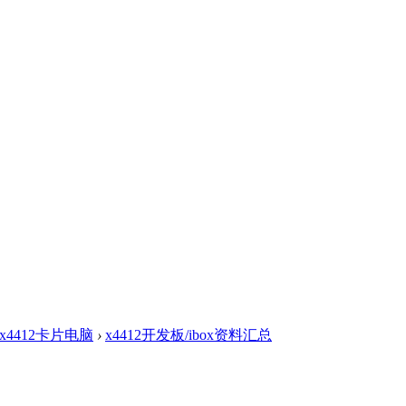
box4412卡片电脑
›
x4412开发板/ibox资料汇总