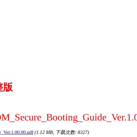
完整版
M_Secure_Booting_Guide_Ver.1.0
Ver.1.00.00.pdf
(1.12 MB, 下载次数: 8327)