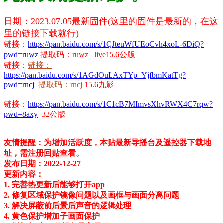
日期：2023.07.05最新固件(这里的固件是最新的，在这
里的链接下载就行)
链接：
https://pan.baidu.com/s/1QJteuWfUEoCvh4xoL-6DiQ?
pwd=ruwz
提取码：ruwz live15.6公版
链接：
链接：
https://pan.baidu.com/s/1AGdOuLAxTYp_YjfbmKatTg?
pwd=rncj
提取码：rncj
15.6九影
链接：
https://pan.baidu.com/s/1C1cB7MImvsXhvRWX4C7rqw?
pwd=8axy
32公版
友情提醒：为增加活跃度，本贴最新导播台及遥控器下载地
址，需注册回贴查看。
发布日期：2022-12-27
更新内容：
1. 完善热更新后能够打开app
2. 修复区域保护镜像问题以及画框与画面分离问题
3. 解决屏蔽前后景后声音的逻辑处理
4. 黄色保护增加子画面保护