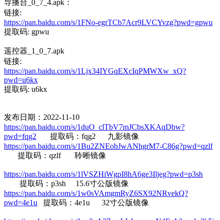
导播台_0_7_4.apk：
链接:
https://pan.baidu.com/s/1FNo-egrTCb7Acr9LVCYvzg?pwd=gpwu
提取码: gpwu
遥控器_1_0_7.apk
链接:
https://pan.baidu.com/s/1Ljx34IYGqEXcIqPMWXw_xQ?
pwd=u6kx
提取码: u6kx
发布日期：2022-11-10
https://pan.baidu.com/s/1duO_clTbV7mJCbsXKAqDbw?
pwd=fqg2
提取码：fqg2 九影镜像
https://pan.baidu.com/s/1Bu2ZNEobJwANhgrM7-C86g?pwd=qzlf
提取码：qzlf 聆晰镜像
https://pan.baidu.com/s/1lVSZHiWgpI8hA6ge3Iljeg?pwd=p3sh
提取码：p3sh 15.6寸公版镜像
https://pan.baidu.com/s/1w0sVAmgmRyZ6SX92NRvekQ?
pwd=4e1u
提取码：4e1u 32寸公版镜像