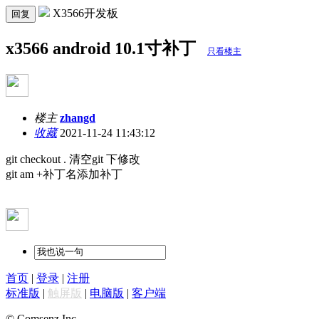
X3566开发板
回复
x3566 android 10.1寸补丁
只看楼主
楼主
zhangd
收藏
2021-11-24 11:43:12
git checkout . 清空git 下修改
git am +补丁名添加补丁
首页
|
登录
|
注册
标准版
|
触屏版
|
电脑版
|
客户端
© Comsenz Inc.