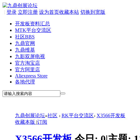
|
登录
立即注册
设为首页
收藏本站
切换到宽版
开发板资料汇总
MTK平台交流区
社区
BBS
九鼎官网
九鼎维基
九影双屏电视
官方淘宝店
官方阿里店
Aliexpress Store
各地代理
九鼎创展论坛
»
社区
›
RK平台交流区
›
X3566开发板
收藏本版
|
订阅
X3566开发板
今日:
0
|
主题:
1