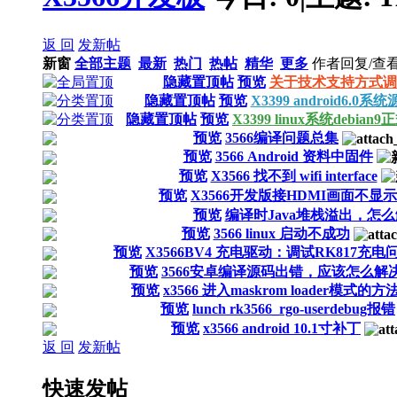
返 回
发新帖
新窗
全部主题
最新
热门
热帖
精华
更多
作者
回复/查
隐藏置顶帖
预览
关于技术支持方式调
隐藏置顶帖
预览
X3399 android6.
隐藏置顶帖
预览
X3399 linux系统debian
预览
3566编译问题总集
预览
3566 Android 资料中固件
预览
X3566 找不到 wifi interface
预览
X3566开发版接HDMI画面不显示
预览
编译时Java堆栈溢出，怎
预览
3566 linux 启动不成功
预览
X3566BV4 充电驱动：调试RK817充
预览
3566安卓编译源码出错，应该怎么解
预览
x3566 进入maskrom loader模式的方
预览
lunch rk3566_rgo-userdebug报错
预览
x3566 android 10.1寸补丁
返 回
发新帖
快速发帖