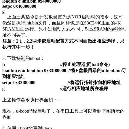
loadbin e:\init.bin 0x40000000
setpc 0x40000000
g
上面三条指令是开发板设置为从NOR启动时的指令，这时
仍然是执行init.bin文件，而且同样也是在S3C2440里面的4K
SRAM里面运行。只不过启动方式不同，对应SRAM的起始地
址不同罢了。
注意：
2.1
，
2.2
两步依启动配置方式不同而做出相应选择，只
执行其中一步！
3. 下载特制的uboot：
h //
停止处理器
(
同
halt
命令
)
loadbin e:\u-boot.bin 0x33f80000 //
将
E
盘根目录的
u-boot.bin
导
到相应地址
setpc 0x33f80000 //
将运行指针指向相应地址
g //
运行相应地址所在程序
上述操作命令执行界面如下：
现在，u-boot已经启动了，在串口工具上可以看到下图所示的
界面。
4.
使用u-boot烧写到Flash