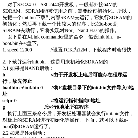
对于S3C2410、S3C2440开发板，一般都外接64M的
SDRAM。SDRAM能被使用之前，需要经过初始化。所以，
先把一个init.bin下载到内部SRAM去运行，它执行SDRAM的
初始化；然后再下载一个比较大的程序，比如u-boot到
SDRAM去动行，它将实现对Nor、Nand Flash的操作。
以下是在J-Link commander里的命令，假设init.bin、u-
boot.bin在e:盘下。
1. speed 12000 //设置TCK为12M，下载程序时会很快
2. 下载并运行init.bin，这是用来初始化SDRAM的
2.1 如果是NAND启动：
h //
由于开发板上电后可能存在程序运
行，故先停止
loadbin e:\init.bin 0 //
将
E
盘根目录下的
init.bin
文件导入
0
地
址
setpc 0 //
将运行指针指向
0
地址
g //
运行
0
地址所在程序
执行上面三条命令后，开发板处理器就会执行init.bin文件，
对板上的SDRAM进行初始化等操作。下面，就可以下载u-
boot到SDRAM运行了。
2.2 如果是Nor启动：