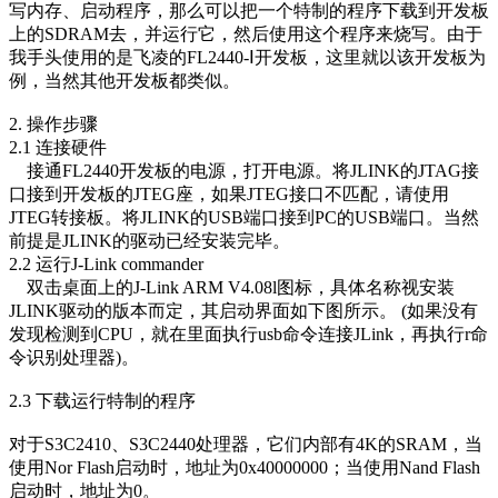
写内存、启动程序，那么可以把一个特制的程序下载到开发板
上的SDRAM去，并运行它，然后使用这个程序来烧写。由于
我手头使用的是飞凌的FL2440-Ⅰ开发板，这里就以该开发板为
例，当然其他开发板都类似。
2. 操作步骤
2.1 连接硬件
接通FL2440开发板的电源，打开电源。将JLINK的JTAG接
口接到开发板的JTEG座，如果JTEG接口不匹配，请使用
JTEG转接板。将JLINK的USB端口接到PC的USB端口。当然
前提是JLINK的驱动已经安装完毕。
2.2 运行J-Link commander
双击桌面上的J-Link ARM V4.08l图标，具体名称视安装
JLINK驱动的版本而定，其启动界面如下图所示。 (如果没有
发现检测到CPU，就在里面执行usb命令连接JLink，再执行r命
令识别处理器)。
2.3 下载运行特制的程序
对于S3C2410、S3C2440处理器，它们内部有4K的SRAM，当
使用Nor Flash启动时，地址为0x40000000；当使用Nand Flash
启动时，地址为0。