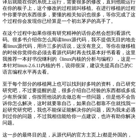
译后就能在你的系统上运行，需要很多的修改，直到他能运行
在你的板子上，这个修改的过程就叫移植。在进行移植的过程
中你要学的东西很多，要懂的相关知识也很多，等你完成了这
个过程你会发现你已经算是一个初出茅庐的高手了。
在这个过程中如果你很有研究精神的话你必然会想到看源代
码。很多书介绍你怎么阅读linux源代码，我不提倡无目的地去
看linux源代码，用许三多的话说，这没有意义。等你在做移植
的时候你觉得你必须去看源代码时再去找基本好书看看，这里
我推荐一本好书倪继利的《linux内核的分析与编程》，这是一
本针对linux-2.6.11内核的书，说得很深，建议先提高自己的C
语言编程水平再去看。
至于每个部分的移植网上也可以找到好多吨的资料，自己研究
研究吧，不过要提醒的是，很多介绍自己经验的东西都或多或
少有所保留，你按照他说的去做总有一些问题，但是他不会告
诉你怎么解决，这时就要靠自己，如果自己都靠不住就找我一
起研究研究吧，我也不能保证能解决你的问题，因为我未必遇
到过你的问题，不过我相信能给你一点建议，也许有助你解决
问题。
这一步的最终目的是，从源代码的官方主页上(都是外国的，