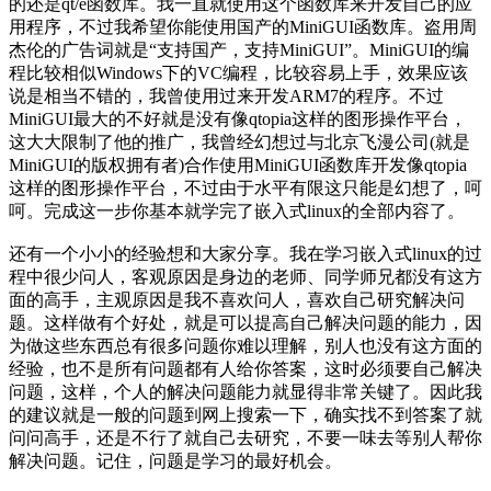
的还是qt/e函数库。我一直就使用这个函数库来开发自己的应
用程序，不过我希望你能使用国产的MiniGUI函数库。盗用周
杰伦的广告词就是“支持国产，支持MiniGUI”。MiniGUI的编
程比较相似Windows下的VC编程，比较容易上手，效果应该
说是相当不错的，我曾使用过来开发ARM7的程序。不过
MiniGUI最大的不好就是没有像qtopia这样的图形操作平台，
这大大限制了他的推广，我曾经幻想过与北京飞漫公司(就是
MiniGUI的版权拥有者)合作使用MiniGUI函数库开发像qtopia
这样的图形操作平台，不过由于水平有限这只能是幻想了，呵
呵。完成这一步你基本就学完了嵌入式linux的全部内容了。
还有一个小小的经验想和大家分享。我在学习嵌入式linux的过
程中很少问人，客观原因是身边的老师、同学师兄都没有这方
面的高手，主观原因是我不喜欢问人，喜欢自己研究解决问
题。这样做有个好处，就是可以提高自己解决问题的能力，因
为做这些东西总有很多问题你难以理解，别人也没有这方面的
经验，也不是所有问题都有人给你答案，这时必须要自己解决
问题，这样，个人的解决问题能力就显得非常关键了。因此我
的建议就是一般的问题到网上搜索一下，确实找不到答案了就
问问高手，还是不行了就自己去研究，不要一味去等别人帮你
解决问题。记住，问题是学习的最好机会。