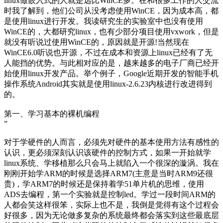
linux做嵌入式的人就是远比WinCE多。在和很多工作的人交流
时我了解到，他们公司从没考虑使用WinCE，因为成本高，都
是使用linux进行开发。我读研究生的实验室中也没有使用
WinCE的，大都研究linux，也有少部分项目使用vxwork，但是
就没有听说过使用WinCE的，原因就是开源!当然现在
WinCE6.0听说也开源，不过在成本和资源上linux已经有了无
人能挡的优势。与此相对应的是，越来越多的电子厂商已经开
始使用linux开发产品。举个例子，Google近期开发的智能手机
操作系统Android其实就是使用linux-2.6.23内核进行改进得到
的。
第一、学习基本的裸机编程
”
对于学硬件的人而言，必须先对硬件的基本使用方法有感性的
认识，更必须深刻认识该硬件的控制方式，如果一开始就学
linux系统、学移植那么只会马上就陷入一个很深的漩涡。我在
刚刚开始学ARM的时候是选择ARM7(主意是当时ARM9还很
贵)，学ARM7的时候还是保持着学51单片机的思维，使用
ADS去编程，第一个实验就是控制led。学过一段时间ARM的
人都会笑这样很笨，实际上也不是，我倒是觉得有这个过程会
好很多，因为无论做多复杂的系统最终都会落实到这些最底层