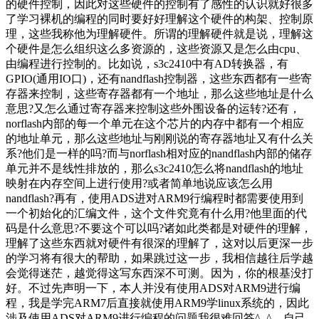
的硬件控制，因此对这些硬件的控制有了感性的认识就好很多
了学习裸机的编程的同时要好好理解这个硬件的构架、控制原
理，这些我称他为理解硬件。所谓的理解硬件就是说，理解这
个硬件是怎么组织这么多资源的，这些资源又是怎么由cpu、
由编程进行控制的。比如说，s3c2410中有AD转换器，有
GPIO(通用IO口)，还有nandflash控制器，这些东西都有一些寄
存器来控制，这些寄存器都有一个地址，那么这些地址是什么
意思?又怎么通过寄存器来控制这些外围设备的运转?还有，
norflash内部的每一个单元在这个芯片的内存中都有一个相应
的地址单元，那么这些地址与刚刚说的寄存器地址又有什么关
系?他们是一样的吗?而与norflash相对应的nandflash内部的储存
单元并不是线性排放的，那么s3c2410怎么将nandflash的地址
映射在内存空间上进行使用?或者简单地说应该怎么用
nandflash?再有，使用ADS进对ARM9行编程时都需要使用到
一个初始化的汇编文件，这个文件究竟有什么用?他里面的代
码是什么意思?不要这个可以吗?诸如此类都是对硬件的理解，
理解了这些东西就对硬件有很深的理解了，这对以后更深一步
的学习将有很大的帮助，如果跳过这一步，我相信越往后学越
会觉得迷茫，越觉得这写东西深不可测。因为，你的根基没打
好。不过先声明一下，本人并没有使用ADS对ARM9进行编
程，我是学完ARM7后直接就使用ARM9学linux系统的，因此
涉及使用ADS对ARM9进行编程的问题我很难回答^_^，自己