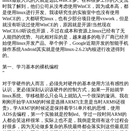
linux做嵌入式的人就是远比WinCE多。在和很多工作的人交流
时我了解到，他们公司从没考虑使用WinCE，因为成本高，都
是使用linux进行开发。我读研究生的实验室中也没有使用
WinCE的，大都研究linux，也有少部分项目使用vxwork，但是
就没有听说过使用WinCE的，原因就是开源!当然现在
WinCE6.0听说也开源，不过在成本和资源上linux已经有了无
人能挡的优势。与此相对应的是，越来越多的电子厂商已经开
始使用linux开发产品。举个例子，Google近期开发的智能手机
操作系统Android其实就是使用linux-2.6.23内核进行改进得到
的。
第一、学习基本的裸机编程
”
对于学硬件的人而言，必须先对硬件的基本使用方法有感性的
认识，更必须深刻认识该硬件的控制方式，如果一开始就学
linux系统、学移植那么只会马上就陷入一个很深的漩涡。我在
刚刚开始学ARM的时候是选择ARM7(主意是当时ARM9还很
贵)，学ARM7的时候还是保持着学51单片机的思维，使用
ADS去编程，第一个实验就是控制led。学过一段时间ARM的
人都会笑这样很笨，实际上也不是，我倒是觉得有这个过程会
好很多，因为无论做多复杂的系统最终都会落实到这些最底层