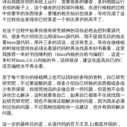
译后就能在你的系统上运行，需要很多的修改，直到他能运行
在你的板子上，这个修改的过程就叫移植。在进行移植的过程
中你要学的东西很多，要懂的相关知识也很多，等你完成了这
个过程你会发现你已经算是一个初出茅庐的高手了。
在这个过程中如果你很有研究精神的话你必然会想到看源代
码。很多书介绍你怎么阅读linux源代码，我不提倡无目的地去
看linux源代码，用许三多的话说，这没有意义。等你在做移植
的时候你觉得你必须去看源代码时再去找基本好书看看，这里
我推荐一本好书倪继利的《linux内核的分析与编程》，这是一
本针对linux-2.6.11内核的书，说得很深，建议先提高自己的C
语言编程水平再去看。
至于每个部分的移植网上也可以找到好多吨的资料，自己研究
研究吧，不过要提醒的是，很多介绍自己经验的东西都或多或
少有所保留，你按照他说的去做总有一些问题，但是他不会告
诉你怎么解决，这时就要靠自己，如果自己都靠不住就找我一
起研究研究吧，我也不能保证能解决你的问题，因为我未必遇
到过你的问题，不过我相信能给你一点建议，也许有助你解决
问题。
这一步的最终目的是，从源代码的官方主页上(都是外国的，