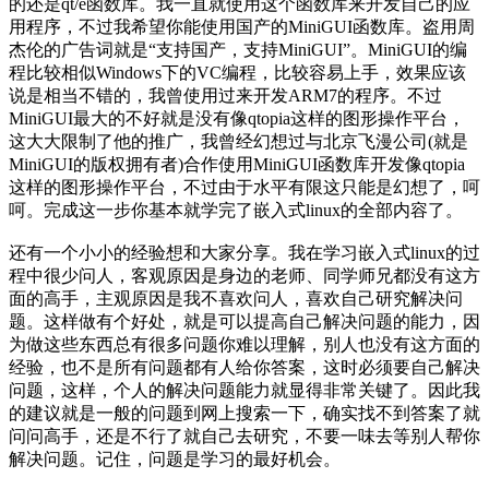
的还是qt/e函数库。我一直就使用这个函数库来开发自己的应
用程序，不过我希望你能使用国产的MiniGUI函数库。盗用周
杰伦的广告词就是“支持国产，支持MiniGUI”。MiniGUI的编
程比较相似Windows下的VC编程，比较容易上手，效果应该
说是相当不错的，我曾使用过来开发ARM7的程序。不过
MiniGUI最大的不好就是没有像qtopia这样的图形操作平台，
这大大限制了他的推广，我曾经幻想过与北京飞漫公司(就是
MiniGUI的版权拥有者)合作使用MiniGUI函数库开发像qtopia
这样的图形操作平台，不过由于水平有限这只能是幻想了，呵
呵。完成这一步你基本就学完了嵌入式linux的全部内容了。
还有一个小小的经验想和大家分享。我在学习嵌入式linux的过
程中很少问人，客观原因是身边的老师、同学师兄都没有这方
面的高手，主观原因是我不喜欢问人，喜欢自己研究解决问
题。这样做有个好处，就是可以提高自己解决问题的能力，因
为做这些东西总有很多问题你难以理解，别人也没有这方面的
经验，也不是所有问题都有人给你答案，这时必须要自己解决
问题，这样，个人的解决问题能力就显得非常关键了。因此我
的建议就是一般的问题到网上搜索一下，确实找不到答案了就
问问高手，还是不行了就自己去研究，不要一味去等别人帮你
解决问题。记住，问题是学习的最好机会。