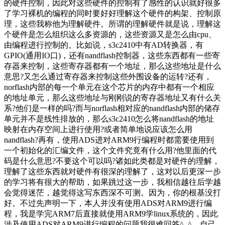
的硬件控制，因此对这些硬件的控制有了感性的认识就好很多
了学习裸机的编程的同时要好好理解这个硬件的构架、控制原
理，这些我称他为理解硬件。所谓的理解硬件就是说，理解这
个硬件是怎么组织这么多资源的，这些资源又是怎么由cpu、
由编程进行控制的。比如说，s3c2410中有AD转换器，有
GPIO(通用IO口)，还有nandflash控制器，这些东西都有一些寄
存器来控制，这些寄存器都有一个地址，那么这些地址是什么
意思?又怎么通过寄存器来控制这些外围设备的运转?还有，
norflash内部的每一个单元在这个芯片的内存中都有一个相应
的地址单元，那么这些地址与刚刚说的寄存器地址又有什么关
系?他们是一样的吗?而与norflash相对应的nandflash内部的储存
单元并不是线性排放的，那么s3c2410怎么将nandflash的地址
映射在内存空间上进行使用?或者简单地说应该怎么用
nandflash?再有，使用ADS进对ARM9行编程时都需要使用到
一个初始化的汇编文件，这个文件究竟有什么用?他里面的代
码是什么意思?不要这个可以吗?诸如此类都是对硬件的理解，
理解了这些东西就对硬件有很深的理解了，这对以后更深一步
的学习将有很大的帮助，如果跳过这一步，我相信越往后学越
会觉得迷茫，越觉得这写东西深不可测。因为，你的根基没打
好。不过先声明一下，本人并没有使用ADS对ARM9进行编
程，我是学完ARM7后直接就使用ARM9学linux系统的，因此
涉及使用ADS对ARM9进行编程的问题我很难回答^_^，自己