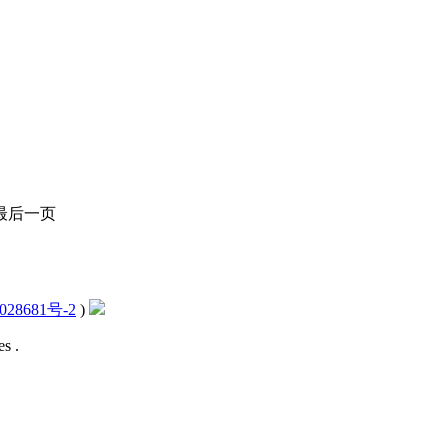
最后一页
028681号-2
)
s .