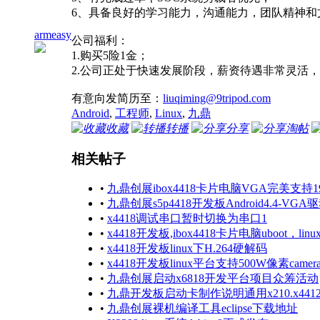
6、具备良好的学习能力，沟通能力，团队精神和
armeasy
公司福利：
1.购买5险1金；
2.公司正处于快速发展阶段，薪资待遇非常灵活
有意向发简历至：
liuqiming@9tripod.com
Android
,
工程师
,
Linux
,
九鼎
收藏
转播
分享
淘帖
相关帖子
•
九鼎创展ibox4418卡片电脑VGA完美支持19
•
九鼎创展s5p4418开发板Android4.4-VGA
•
x4418调试串口暂时切换为串口1
•
x4418开发板,ibox4418卡片电脑uboot，li
•
x4418开发板linux下H.264硬解码
•
x4418开发板linux平台支持500W像素came
•
九鼎创展启动x6818开发平台项目众筹活动
•
九鼎开发板启动卡制作说明通用x210.x4412.x
•
九鼎创展裸机编译工具eclipse下载地址