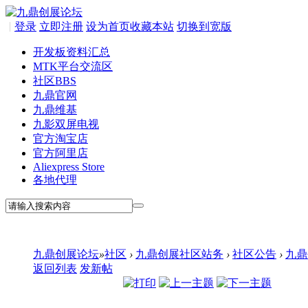
|
登录
立即注册
设为首页
收藏本站
切换到宽版
开发板资料汇总
MTK平台交流区
社区
BBS
九鼎官网
九鼎维基
九影双屏电视
官方淘宝店
官方阿里店
Aliexpress Store
各地代理
九鼎创展论坛
»
社区
›
九鼎创展社区站务
›
社区公告
›
九鼎创
返回列表
发新帖