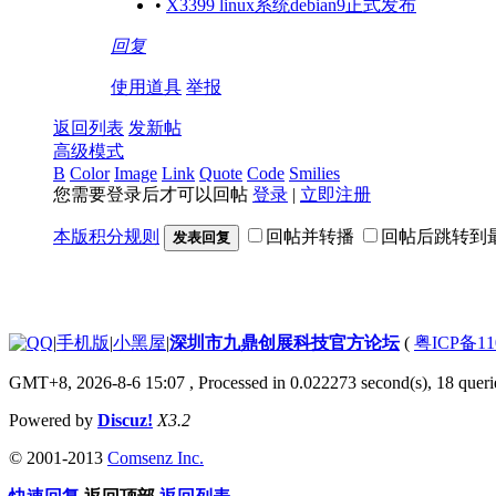
•
X3399 linux系统debian9正式发布
回复
使用道具
举报
返回列表
发新帖
高级模式
B
Color
Image
Link
Quote
Code
Smilies
您需要登录后才可以回帖
登录
|
立即注册
本版积分规则
回帖并转播
回帖后跳转到
发表回复
|
手机版
|
小黑屋
|
深圳市九鼎创展科技官方论坛
(
粤ICP备11
GMT+8, 2026-8-6 15:07
, Processed in 0.022273 second(s), 18 querie
Powered by
Discuz!
X3.2
© 2001-2013
Comsenz Inc.