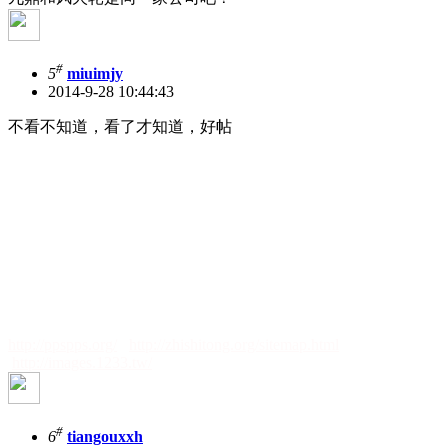
#
5
miuimjy
2014-9-28 10:44:43
不看不知道，看了才知道，好帖
http://ppspps.org/
http://zhishitong.org/sitemap.html
http://images.1233.tw/
#
6
tiangouxxh