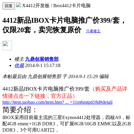
X4412开发板 / Ibox4412卡片电脑
回复
4412新品IBOX卡片电脑推广价399/套，
仅限20套，卖完恢复原价
只看楼主
楼主
九鼎创展销售部
收藏
2014-9-1 15:17:18
本帖最后由 九鼎创展销售部 于 2014-9-1 15:29 编辑
4412新品IBOX卡片电脑推广价399/套
（购买及产品详
情请点击一下链接，官方正品）
http://item.taobao.com/item.htm? ... =11m6mtpd18d#detail
简要介绍：
IBOX采用目前最主流的三星Exynos4412处理器，四核A9，
标
配
4GB emmc+1GB DDR3
，可扩展
8GB/16GB EMMC
以及
2GB
DDR3，3个可用UART口，