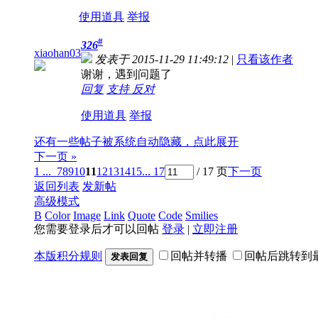
使用道具
举报
#
326
xiaohan03
发表于 2015-11-29 11:49:12
|
只看该作者
谢谢，遇到问题了
回复
支持
反对
使用道具
举报
还有一些帖子被系统自动隐藏，点此展开
下一页 »
1 ...
7
8
9
10
11
12
13
14
15
... 17
/ 17 页
下一页
返回列表
发新帖
高级模式
B
Color
Image
Link
Quote
Code
Smilies
您需要登录后才可以回帖
登录
|
立即注册
本版积分规则
回帖并转播
回帖后跳转到
发表回复