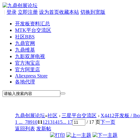
|
登录
立即注册
设为首页
收藏本站
切换到宽版
开发板资料汇总
MTK平台交流区
社区
BBS
九鼎官网
九鼎维基
九影双屏电视
官方淘宝店
官方阿里店
Aliexpress Store
各地代理
九鼎创展论坛
»
社区
›
三星平台交流区
›
X4412开发板 / I
1 ...
7
8
9
10
11
12
13
14
15
... 17
/ 17 页
下一页
返回列表
发新帖