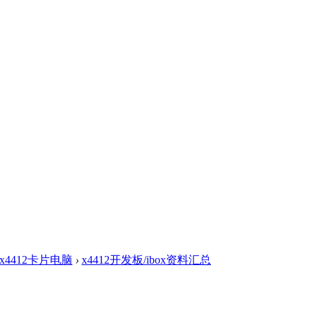
box4412卡片电脑
›
x4412开发板/ibox资料汇总