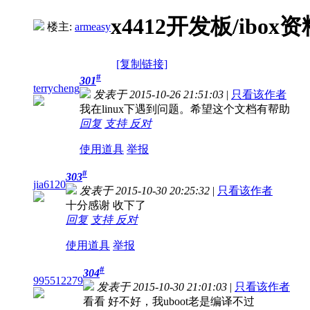
x4412开发板/ibox
楼主:
armeasy
[复制链接]
#
301
terrycheng
发表于 2015-10-26 21:51:03
|
只看该作者
我在linux下遇到问题。希望这个文档有帮助
回复
支持
反对
使用道具
举报
#
303
jia6120
发表于 2015-10-30 20:25:32
|
只看该作者
十分感谢 收下了
回复
支持
反对
使用道具
举报
#
304
995512279
发表于 2015-10-30 21:01:03
|
只看该作者
看看 好不好，我uboot老是编译不过