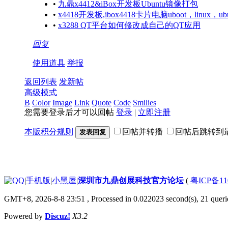
•
九鼎x4412&iBox开发板Ubuntu镜像打包
•
x4418开发板,ibox4418卡片电脑uboot，linux，
•
x3288 QT平台如何修改成自己的QT应用
回复
使用道具
举报
返回列表
发新帖
高级模式
B
Color
Image
Link
Quote
Code
Smilies
您需要登录后才可以回帖
登录
|
立即注册
本版积分规则
回帖并转播
回帖后跳转到
发表回复
|
手机版
|
小黑屋
|
深圳市九鼎创展科技官方论坛
(
粤ICP备11
GMT+8, 2026-8-8 23:51
, Processed in 0.022023 second(s), 21 querie
Powered by
Discuz!
X3.2