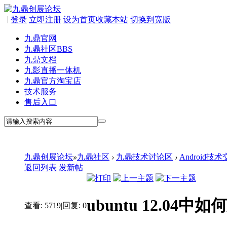
|
登录
立即注册
设为首页
收藏本站
切换到宽版
九鼎官网
九鼎社区
BBS
九鼎文档
九影直播一体机
九鼎官方淘宝店
技术服务
售后入口
九鼎创展论坛
»
九鼎社区
›
九鼎技术讨论区
›
Android技
返回列表
发新帖
ubuntu 12.04中
查看:
5719
|
回复:
0