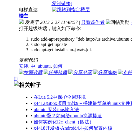
[复制链接]
电梯直达
楼主
发表于 2013-2-27 11:48:57
|
只看该作者
|
打开超级终端，键入如下命令:
sudo add-apt-repository "deb http://us.archive.ubuntu
sudo apt-get update
sudo apt-get install sun-java6-jdk
复制代码
安装
,
中
,
ubuntu
,
如何
收藏
转播
分享
淘帖
jjj
相关帖子
•
在Lua 5.2中保护全局环境
•
x4412&ibox项目实战9－搭建最简单的linux文件系
•
ubuntu 安装ibus输入法
•
ubuntu慢？如何给ubuntu换源提速
•
如何实例化i2c_client（四法）
•
x4418开发板-Android4.4-如何配置内核