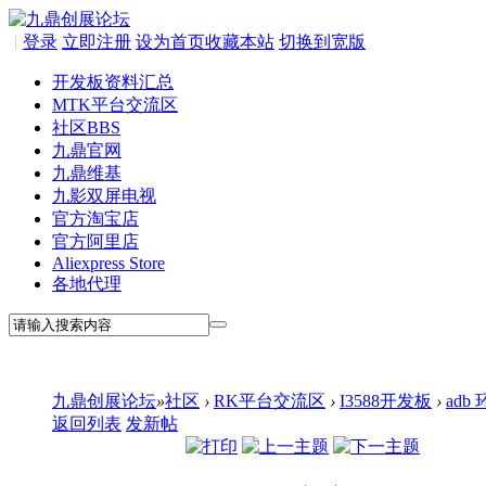
|
登录
立即注册
设为首页
收藏本站
切换到宽版
开发板资料汇总
MTK平台交流区
社区
BBS
九鼎官网
九鼎维基
九影双屏电视
官方淘宝店
官方阿里店
Aliexpress Store
各地代理
九鼎创展论坛
»
社区
›
RK平台交流区
›
I3588开发板
›
adb
返回列表
发新帖