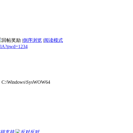
|
倒序浏览
|
阅读模式
-JlA?pwd=1234
:\Windows\SysWOW64
支持
反对