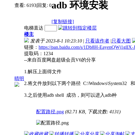
adb 环境安装
查看:
6193
|
回复:
0
[复制链接]
电梯直达
楼主
发表于 2023-8-1 10:23:10
|
只看该作者
|
只看大图
链接：
https://pan.baidu.com/s/1Db8H-EayenQWj1glIX
提取码：1234
--来自百度网盘超级会员V6的分享
1.解压上面得文件
晴明
2.将文件放到以下两个路径 C:\Windows\System32 和 C
3.之后使用adb shell 成功，则可以进入adb种
配置路径.png
(82.71 KB, 下载次数: 4131)
收藏
转播
分享
淘帖