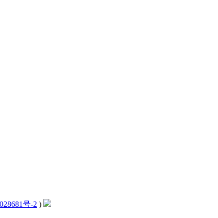
028681号-2
)