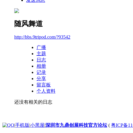
发送消息
随风舞道
http://bbs.9tripod.com/?93542
广播
主题
日志
相册
记录
分享
留言板
个人资料
还没有相关的日志
|
手机版
|
小黑屋
|
深圳市九鼎创展科技官方论坛
(
粤ICP备11