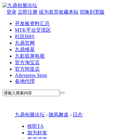
|
登录
立即注册
设为首页
收藏本站
切换到宽版
开发板资料汇总
MTK平台交流区
社区
BBS
九鼎官网
九鼎维基
九影双屏电视
官方淘宝店
官方阿里店
Aliexpress Store
各地代理
九鼎创展论坛
›
随风舞道
›
日志
收听TA
加为好友