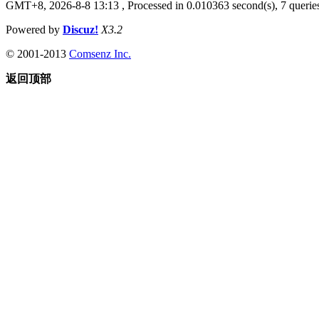
GMT+8, 2026-8-8 13:13
, Processed in 0.010363 second(s), 7 queries
Powered by
Discuz!
X3.2
© 2001-2013
Comsenz Inc.
返回顶部