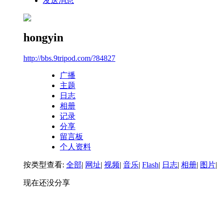
发送消息
hongyin
http://bbs.9tripod.com/?84827
广播
主题
日志
相册
记录
分享
留言板
个人资料
按类型查看:
全部
|
网址
|
视频
|
音乐
|
Flash
|
日志
|
相册
|
图片
|
现在还没分享