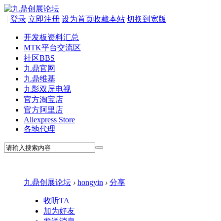
|
登录
立即注册
设为首页
收藏本站
切换到宽版
开发板资料汇总
MTK平台交流区
社区
BBS
九鼎官网
九鼎维基
九影双屏电视
官方淘宝店
官方阿里店
Aliexpress Store
各地代理
九鼎创展论坛
›
hongyin
›
分享
收听TA
加为好友