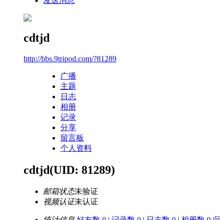
发送消息
cdtjd
http://bbs.9tripod.com/?81289
广播
主题
日志
相册
记录
分享
留言板
个人资料
cdtjd
(UID: 81289)
邮箱状态
未验证
视频认证
未认证
统计信息
好友数 0
|
记录数 0
|
日志数 0
|
相册数 0
|
回