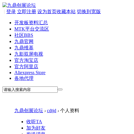
|
登录
立即注册
设为首页
收藏本站
切换到宽版
开发板资料汇总
MTK平台交流区
社区
BBS
九鼎官网
九鼎维基
九影双屏电视
官方淘宝店
官方阿里店
Aliexpress Store
各地代理
九鼎创展论坛
›
cdtjd
›
个人资料
收听TA
加为好友