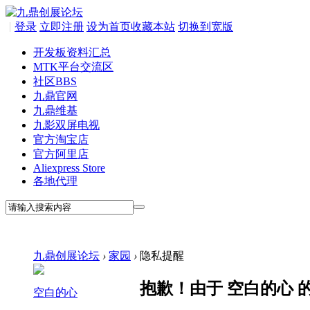
|
登录
立即注册
设为首页
收藏本站
切换到宽版
开发板资料汇总
MTK平台交流区
社区
BBS
九鼎官网
九鼎维基
九影双屏电视
官方淘宝店
官方阿里店
Aliexpress Store
各地代理
九鼎创展论坛
›
家园
›
隐私提醒
抱歉！由于 空白的心
空白的心