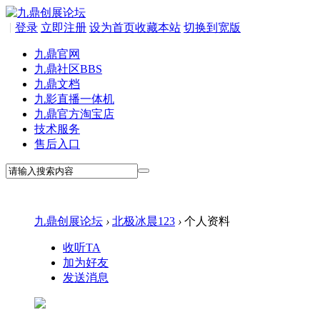
|
登录
立即注册
设为首页
收藏本站
切换到宽版
九鼎官网
九鼎社区
BBS
九鼎文档
九影直播一体机
九鼎官方淘宝店
技术服务
售后入口
九鼎创展论坛
›
北极冰晨123
›
个人资料
收听TA
加为好友
发送消息