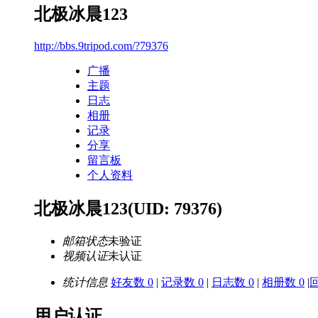
北极冰晨123
http://bbs.9tripod.com/?79376
广播
主题
日志
相册
记录
分享
留言板
个人资料
北极冰晨123
(UID: 79376)
邮箱状态
未验证
视频认证
未认证
统计信息
好友数 0
|
记录数 0
|
日志数 0
|
相册数 0
|
回
用户认证