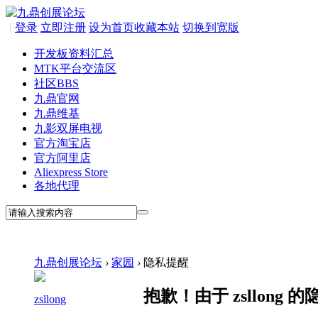
|
登录
立即注册
设为首页
收藏本站
切换到宽版
开发板资料汇总
MTK平台交流区
社区
BBS
九鼎官网
九鼎维基
九影双屏电视
官方淘宝店
官方阿里店
Aliexpress Store
各地代理
九鼎创展论坛
›
家园
›
隐私提醒
抱歉！由于 zsllon
zsllong