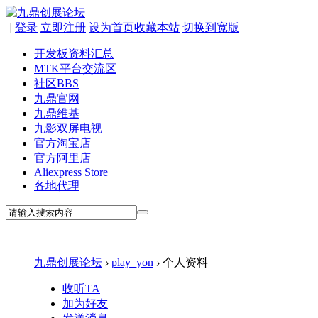
|
登录
立即注册
设为首页
收藏本站
切换到宽版
开发板资料汇总
MTK平台交流区
社区
BBS
九鼎官网
九鼎维基
九影双屏电视
官方淘宝店
官方阿里店
Aliexpress Store
各地代理
九鼎创展论坛
›
play_yon
›
个人资料
收听TA
加为好友