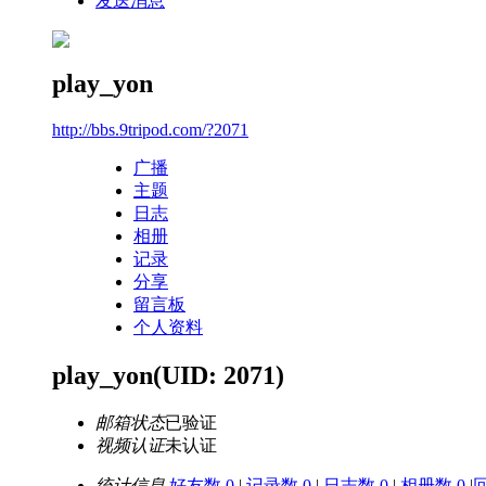
发送消息
play_yon
http://bbs.9tripod.com/?2071
广播
主题
日志
相册
记录
分享
留言板
个人资料
play_yon
(UID: 2071)
邮箱状态
已验证
视频认证
未认证
统计信息
好友数 0
|
记录数 0
|
日志数 0
|
相册数 0
|
回