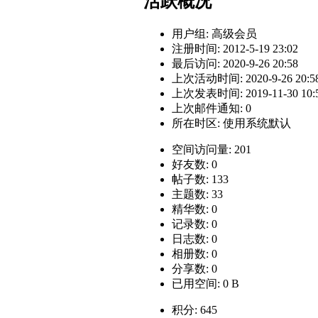
活跃概况
用户组:
高级会员
注册时间: 2012-5-19 23:02
最后访问: 2020-9-26 20:58
上次活动时间: 2020-9-26 20:5
上次发表时间: 2019-11-30 10:
上次邮件通知: 0
所在时区: 使用系统默认
空间访问量: 201
好友数: 0
帖子数: 133
主题数: 33
精华数: 0
记录数: 0
日志数: 0
相册数: 0
分享数: 0
已用空间: 0 B
积分: 645