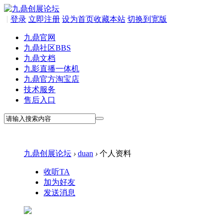
|
登录
立即注册
设为首页
收藏本站
切换到宽版
九鼎官网
九鼎社区
BBS
九鼎文档
九影直播一体机
九鼎官方淘宝店
技术服务
售后入口
九鼎创展论坛
›
duan
›
个人资料
收听TA
加为好友
发送消息