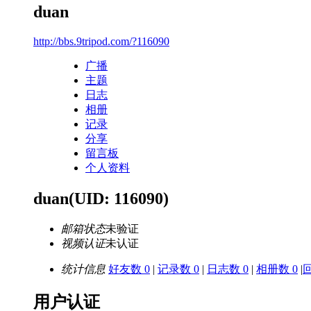
duan
http://bbs.9tripod.com/?116090
广播
主题
日志
相册
记录
分享
留言板
个人资料
duan
(UID: 116090)
邮箱状态
未验证
视频认证
未认证
统计信息
好友数 0
|
记录数 0
|
日志数 0
|
相册数 0
|
回
用户认证