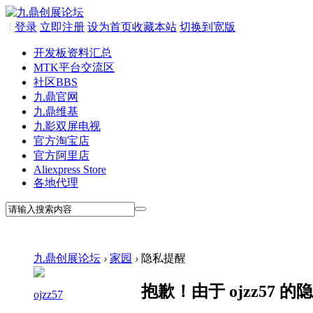
|
登录
立即注册
设为首页
收藏本站
切换到宽版
开发板资料汇总
MTK平台交流区
社区
BBS
九鼎官网
九鼎维基
九影双屏电视
官方淘宝店
官方阿里店
Aliexpress Store
各地代理
九鼎创展论坛
›
家园
›
隐私提醒
抱歉！由于 ojzz57
ojzz57