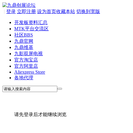
|
登录
立即注册
设为首页
收藏本站
切换到宽版
开发板资料汇总
MTK平台交流区
社区
BBS
九鼎官网
九鼎维基
九影双屏电视
官方淘宝店
官方阿里店
Aliexpress Store
各地代理
请先登录后才能继续浏览