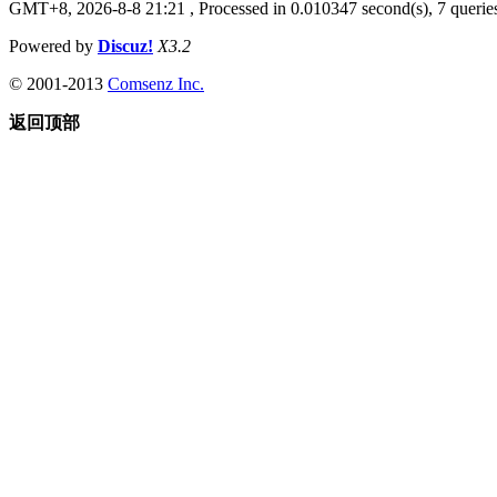
GMT+8, 2026-8-8 21:21
, Processed in 0.010347 second(s), 7 queries
Powered by
Discuz!
X3.2
© 2001-2013
Comsenz Inc.
返回顶部