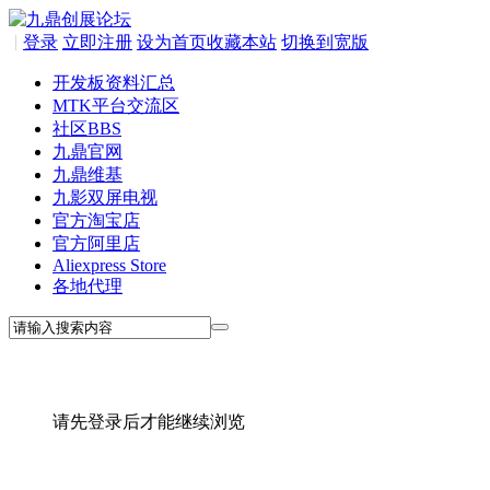
|
登录
立即注册
设为首页
收藏本站
切换到宽版
开发板资料汇总
MTK平台交流区
社区
BBS
九鼎官网
九鼎维基
九影双屏电视
官方淘宝店
官方阿里店
Aliexpress Store
各地代理
请先登录后才能继续浏览