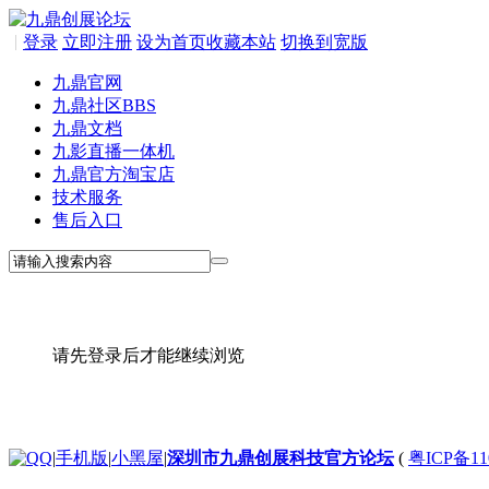
|
登录
立即注册
设为首页
收藏本站
切换到宽版
九鼎官网
九鼎社区
BBS
九鼎文档
九影直播一体机
九鼎官方淘宝店
技术服务
售后入口
请先登录后才能继续浏览
|
手机版
|
小黑屋
|
深圳市九鼎创展科技官方论坛
(
粤ICP备11