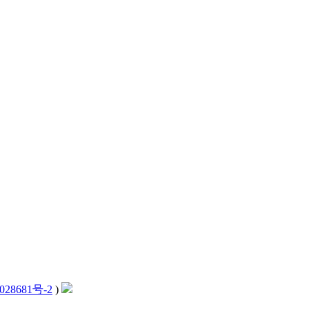
028681号-2
)