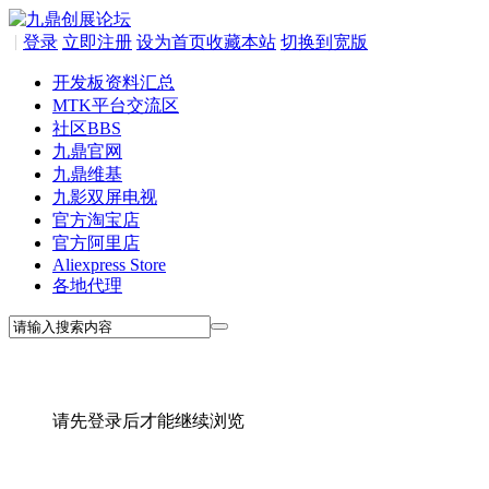
|
登录
立即注册
设为首页
收藏本站
切换到宽版
开发板资料汇总
MTK平台交流区
社区
BBS
九鼎官网
九鼎维基
九影双屏电视
官方淘宝店
官方阿里店
Aliexpress Store
各地代理
请先登录后才能继续浏览