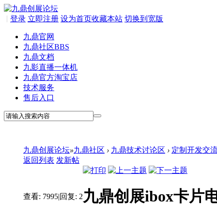
|
登录
立即注册
设为首页
收藏本站
切换到宽版
九鼎官网
九鼎社区
BBS
九鼎文档
九影直播一体机
九鼎官方淘宝店
技术服务
售后入口
九鼎创展论坛
»
九鼎社区
›
九鼎技术讨论区
›
定制开发交
返回列表
发新帖
九鼎创展ibox卡片电
查看:
7995
|
回复:
2