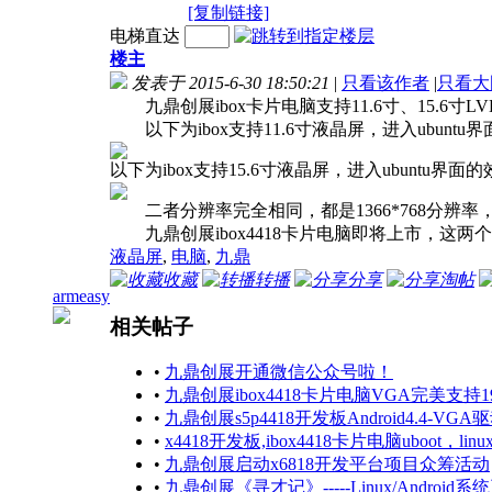
[复制链接]
电梯直达
楼主
发表于 2015-6-30 18:50:21
|
只看该作者
|
只看大
九鼎创展ibox卡片电脑支持11.6寸、15.6寸LV
以下为ibox支持11.6寸液晶屏，进入ubuntu
以下为ibox支持15.6寸液晶屏，进入ubuntu界面
二者分辨率完全相同，都是1366*768分辨率
九鼎创展ibox4418卡片电脑即将上市，这两个屏
液晶屏
,
电脑
,
九鼎
收藏
转播
分享
淘帖
armeasy
相关帖子
•
九鼎创展开通微信公众号啦！
•
九鼎创展ibox4418卡片电脑VGA完美支持19
•
九鼎创展s5p4418开发板Android4.4-VGA
•
x4418开发板,ibox4418卡片电脑uboot，li
•
九鼎创展启动x6818开发平台项目众筹活动
•
九鼎创展《寻才记》-----Linux/Android