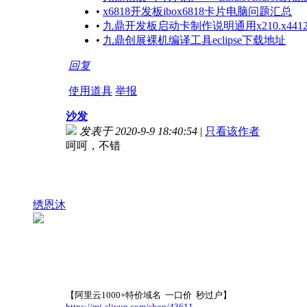
•
x6818开发板ibox6818卡片电脑问题汇总
•
九鼎开发板启动卡制作说明通用x210.x4412.x
•
九鼎创展裸机编译工具eclipse下载地址
回复
使用道具
举报
沙发
发表于 2020-9-9 18:40:54
|
只看该作者
呵呵，不错
绣恩沐
【阿里云1000+特价域名 一口价 秒过户】
https://mi.aliyun.com/shop/43611