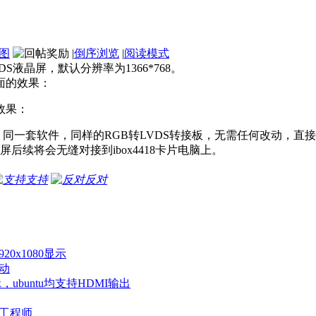
图
|
倒序浏览
|
阅读模式
DS液晶屏，默认分辨率为1366*768。
界面的效果：
的效果：
，同一套软件，同样的RGB转LVDS转接板，无需任何改动，直
后续将会无缝对接到ibox4418卡片电脑上。
支持
反对
20x1080显示
驱动
nux，ubuntu均支持HDMI输出
系统工程师