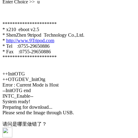
Enter Choice >> u
**********************
* x210 eboot v2.5
* ShenZhen 9tripod Technology Co.,Ltd.
*
http://www.9Tripod.com
* Tel :0755-29650886
* Fax :0755-29650886
**********************
++InitOTG
++OTGDEV_InitOtg
Error : Current Mode is Host
--InitOTG end
INTC_Enable--
System ready!
Preparing for download...
Please send the Image through USB.
请问是哪里做错了？