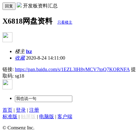
开发板资料汇总
回复
X6818网盘资料
只看楼主
楼主
lxz
收藏
2020-8-24 14:11:00
链接:
https://pan.baidu.com/s/1EZL3lH8vMCV7toQ7KORNFA
提
取码: sg18
首页
|
登录
|
注册
标准版
|
触屏版
|
电脑版
|
客户端
© Comsenz Inc.